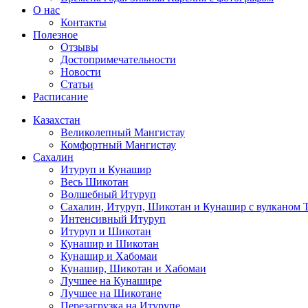
О нас
Контакты
Полезное
Отзывы
Достопримечательности
Новости
Статьи
Расписание
Казахстан
Великолепный Мангистау
Комфортный Мангистау
Сахалин
Итуруп и Кунашир
Весь Шикотан
Волшебный Итуруп
Сахалин, Итуруп, Шикотан и Кунашир с вулканом 
Интенсивный Итуруп
Итуруп и Шикотан
Кунашир и Шикотан
Кунашир и Хабомаи
Кунашир, Шикотан и Хабомаи
Лучшее на Кунашире
Лучшее на Шикотане
Перезагрузка на Итурупе