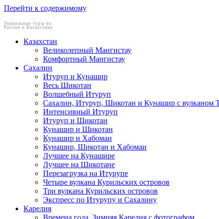
Перейти к содержимому
Уникальные туры по
России и Казахстану
Казахстан
Великолепный Мангистау
Комфортный Мангистау
Сахалин
Итуруп и Кунашир
Весь Шикотан
Волшебный Итуруп
Сахалин, Итуруп, Шикотан и Кунашир с вулканом 
Интенсивный Итуруп
Итуруп и Шикотан
Кунашир и Шикотан
Кунашир и Хабомаи
Кунашир, Шикотан и Хабомаи
Лучшее на Кунашире
Лучшее на Шикотане
Перезагрузка на Итурупе
Четыре вулкана Курильских островов
Три вулкана Курильских островов
Экспресс по Итурупу и Сахалину
Карелия
Времена года. Зимняя Карелия с фотографом